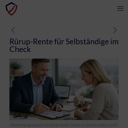
Rürup-Rente für Selbständige im
Check
Beratungsgespräch zur Rürup-Rente: Mann im blauem Sakko prüft