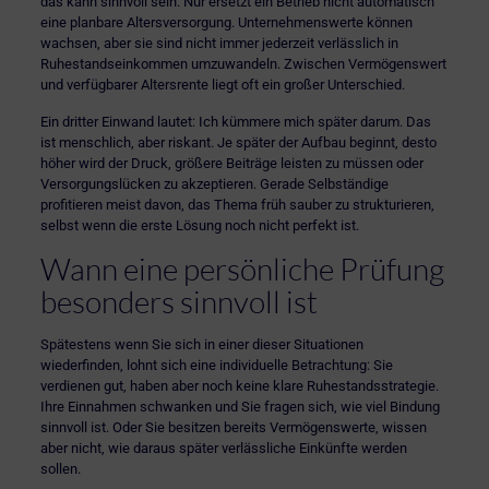
das kann sinnvoll sein. Nur ersetzt ein Betrieb nicht automatisch
eine planbare Altersversorgung. Unternehmenswerte können
wachsen, aber sie sind nicht immer jederzeit verlässlich in
Ruhestandseinkommen umzuwandeln. Zwischen Vermögenswert
und verfügbarer Altersrente liegt oft ein großer Unterschied.
Ein dritter Einwand lautet: Ich kümmere mich später darum. Das
ist menschlich, aber riskant. Je später der Aufbau beginnt, desto
höher wird der Druck, größere Beiträge leisten zu müssen oder
Versorgungslücken zu akzeptieren. Gerade Selbständige
profitieren meist davon, das Thema früh sauber zu strukturieren,
selbst wenn die erste Lösung noch nicht perfekt ist.
Wann eine persönliche Prüfung
besonders sinnvoll ist
Spätestens wenn Sie sich in einer dieser Situationen
wiederfinden, lohnt sich eine individuelle Betrachtung: Sie
verdienen gut, haben aber noch keine klare Ruhestandsstrategie.
Ihre Einnahmen schwanken und Sie fragen sich, wie viel Bindung
sinnvoll ist. Oder Sie besitzen bereits Vermögenswerte, wissen
aber nicht, wie daraus später verlässliche Einkünfte werden
sollen.