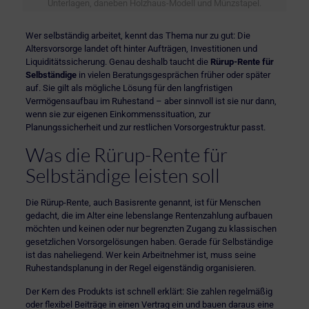
Unterlagen, daneben Holzhaus-Modell und Münzstapel.
Wer selbständig arbeitet, kennt das Thema nur zu gut: Die
Altersvorsorge landet oft hinter Aufträgen, Investitionen und
Liquiditätssicherung. Genau deshalb taucht die
Rürup-Rente für
Selbständige
in vielen Beratungsgesprächen früher oder später
auf. Sie gilt als mögliche Lösung für den langfristigen
Vermögensaufbau im Ruhestand – aber sinnvoll ist sie nur dann,
wenn sie zur eigenen Einkommenssituation, zur
Planungssicherheit und zur restlichen Vorsorgestruktur passt.
Was die Rürup-Rente für
Selbständige leisten soll
Die
Rürup-Rente
, auch Basisrente genannt, ist für Menschen
gedacht, die im Alter eine lebenslange Rentenzahlung aufbauen
möchten und keinen oder nur begrenzten Zugang zu klassischen
gesetzlichen Vorsorgelösungen haben. Gerade für Selbständige
ist das naheliegend. Wer kein Arbeitnehmer ist, muss seine
Ruhestandsplanung in der Regel eigenständig organisieren.
Der Kern des Produkts ist schnell erklärt: Sie zahlen regelmäßig
oder flexibel Beiträge in einen Vertrag ein und bauen daraus eine