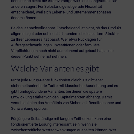
denn nur so bleibt die Altersvorsorge wirklich unangetastet. Die
anderen sagen: Für Selbständige ist gerade Flexibilität
entscheidend, weil sich Lebens- und Unternehmensphasen
ändern können.
Beides ist nachvollziehbar. Entscheidend ist nicht, ob das Produkt
allgemein gut oder schlecht ist, sondern ob diese starre Struktur
zu Ihrer Lebensrealität passt. Wer etwa Rücklagen für
Auftragsschwankungen, Investitionen oder familiäre
Verpflichtungen noch nicht ausreichend aufgebaut hat, sollte
diesen Punkt sehr ernst nehmen.
Welche Varianten es gibt
Nicht jede Rürup-Rente funktioniert gleich. Es gibt eher
sicherheitsorientierte Tarife mit klassischer Ausrichtung und es
gibt fondsgebundene Varianten, bei denen die spätere
Entwicklung stärker von den Kapitalmärkten abhängt. Damit
verschiebt sich das Verhältnis von Sicherheit, Renditechance und
Schwankung spürbar.
Für jüngere Selbständige mit langem Zeithorizont kann eine
fondsorientierte Lösung interessant sein, wenn sie
zwischenzeitliche Wertschwankungen aushalten können. Wer