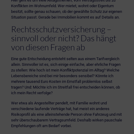
Hier geht es um viele Alltagsthemen, vom Vertragsstreit bis zu
Konflikten im Wohnumfeld. Wer mietet, wohnt oder Eigentum
besitzt, sollte genau schauen, ob der gewählte Schutz zur eigenen
Situation passt. Gerade bei Immobilien kommt es auf Details an.
Rechtsschutzversicherung –
sinnvoll oder nicht? Das hängt
von diesen Fragen ab
Eine gute Entscheidung entsteht selten aus einem Tarifvergleich
allein. Sinnvoller ist es, sich einige einfache, aber ehrliche Fragen
zu stellen: Wie hoch ist mein Konfliktpotenzial im Alltag? Welche
Lebensbereiche sind bei mir besonders sensibel? Könnte ich
mehrere tausend Euro Kosten im Ernstfall problemlos selbst
tragen? Und: Möchte ich im Streitfall frei entscheiden können, ob
ich mein Recht verfolge?
Wer etwa als Angestellter pendelt, mit Familie wohnt und
verschiedene laufende Verträge hat, hat meist ein anderes
Risikoprofil als eine alleinstehende Person ohne Fahrzeug und mit
sehr überschaubarem Vertragsumfeld. Deshalb wirken pauschale
Empfehlungen oft am Bedarf vorbei.