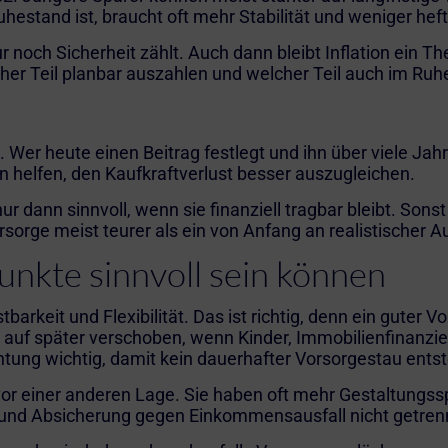
uhestand ist, braucht oft mehr Stabilität und weniger hef
r noch Sicherheit zählt. Auch dann bleibt Inflation ein T
welcher Teil planbar auszahlen und welcher Teil auch im
 Wer heute einen Beitrag festlegt und ihn über viele Jahre
elfen, den Kaufkraftverlust besser auszugleichen.
r dann sinnvoll, wenn sie finanziell tragbar bleibt. Son
rsorge meist teurer als ein von Anfang an realistischer A
nkte sinnvoll sein können
barkeit und Flexibilität. Das ist richtig, denn ein guter V
ll auf später verschoben, wenn Kinder, Immobilienfinanzi
tung wichtig, damit kein dauerhafter Vorsorgestau entst
 vor einer anderen Lage. Sie haben oft mehr Gestaltungs
ät und Absicherung gegen Einkommensausfall nicht getren