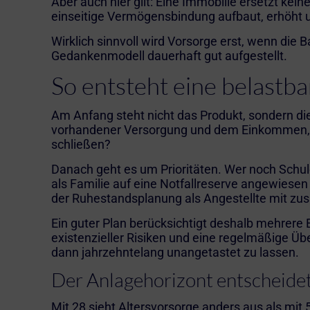
Aber auch hier gilt: Eine Immobilie ersetzt kei
einseitige Vermögensbindung aufbaut, erhöht 
Wirklich sinnvoll wird Vorsorge erst, wenn die
Gedankenmodell dauerhaft gut aufgestellt.
So entsteht eine belastba
Am Anfang steht nicht das Produkt, sondern die
vorhandener Versorgung und dem Einkommen, das
schließen?
Danach geht es um Prioritäten. Wer noch Schul
als Familie auf eine Notfallreserve angewiesen i
der Ruhestandsplanung als Angestellte mit zusä
Ein guter Plan berücksichtigt deshalb mehrere 
existenzieller Risiken und eine regelmäßige Übe
dann jahrzehntelang unangetastet zu lassen.
Der Anlagehorizont entscheidet
Mit 28 sieht Altersvorsorge anders aus als mit