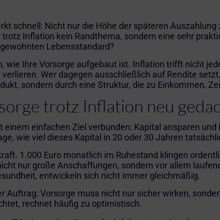
kt schnell: Nicht nur die Höhe der späteren Auszahlung 
e trotz Inflation kein Randthema, sondern eine sehr prakt
n gewohnten Lebensstandard?
 wie Ihre Vorsorge aufgebaut ist. Inflation trifft nicht j
ft verlieren. Wer dagegen ausschließlich auf Rendite se
odukt, sondern durch eine Struktur, die zu Einkommen, Ze
sorge trotz Inflation neu ged
t einem einfachen Ziel verbunden: Kapital ansparen und i
age, wie viel dieses Kapital in 20 oder 30 Jahren tatsächli
raft. 1.000 Euro monatlich im Ruhestand klingen ordentli
t nicht nur große Anschaffungen, sondern vor allem laufe
sundheit, entwickeln sich nicht immer gleichmäßig.
er Auftrag: Vorsorge muss nicht nur sicher wirken, sonder
htet, rechnet häufig zu optimistisch.