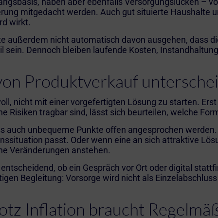
gsbasis, haben aber ebenfalls Versorgungslücken – vor 
rung mitgedacht werden. Auch gut situierte Haushalte u
d wirkt.
llte außerdem nicht automatisch davon ausgehen, dass di
rteil sein. Dennoch bleiben laufende Kosten, Instandhalt
von Produktverkauf untersche
l, nicht mit einer vorgefertigten Lösung zu starten. Erst
 Risiken tragbar sind, lässt sich beurteilen, welche Form
s auch unbequeme Punkte offen angesprochen werden. Z
enssituation passt. Oder wenn eine an sich attraktive Lös
iche Veränderungen anstehen.
 entscheidend, ob ein Gespräch vor Ort oder digital stat
istigen Begleitung: Vorsorge wird nicht als Einzelabschlus
otz Inflation braucht Regelmäß