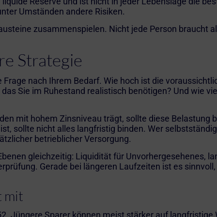
ne liquide Reserve und ist nicht in jeder Lebenslage die 
unter Umständen andere Risiken.
 Bausteine zusammenspielen. Nicht jede Person braucht al
re Strategie
 Frage nach Ihrem Bedarf. Wie hoch ist die voraussichtl
 Sie im Ruhestand realistisch benötigen? Und wie viel 
den mit hohem Zinsniveau trägt, sollte diese Belastung 
st, sollte nicht alles langfristig binden. Wer selbstständ
tzlicher betrieblicher Versorgung.
Ebenen gleichzeitig: Liquidität für Unvorhergesehenes, 
rprüfung. Gerade bei längeren Laufzeiten ist es sinnvoll
 mit
 52. Jüngere Sparer können meist stärker auf langfristig