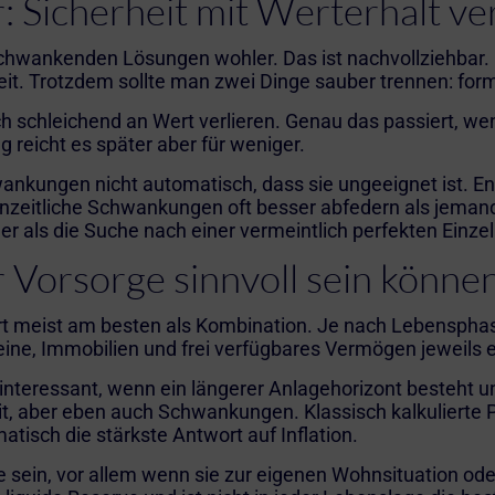
: Sicherheit mit Werterhalt v
 schwankenden Lösungen wohler. Das ist nachvollziehbar.
it. Trotzdem sollte man zwei Dinge sauber trennen: form
chleichend an Wert verlieren. Genau das passiert, wenn E
g reicht es später aber für weniger.
kungen nicht automatisch, dass sie ungeeignet ist. Ent
zeitliche Schwankungen oft besser abfedern als jemand,
er als die Suche nach einer vermeintlich perfekten Einze
 Vorsorge sinnvoll sein könne
niert meist am besten als Kombination. Je nach Lebensph
ne, Immobilien und frei verfügbares Vermögen jeweils ei
teressant, wenn ein längerer Anlagehorizont besteht 
mit, aber eben auch Schwankungen. Klassisch kalkuliert
atisch die stärkste Antwort auf Inflation.
e sein, vor allem wenn sie zur eigenen Wohnsituation ode