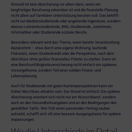
Sinnvoll ist eine Absicherung vor allem dann, wenn ein
langfristiger Berufsweg erkennbar ist und die finanzielle Planung
nicht allein auf familiärer Unterstützung beruhen soll. Das betrifft
nicht nur Medizinstudierende oder angehende Ingenieure, sondern
ebenso Lehramtsstudierende, BWL-Studierende, Juristinnen,
Informatiker oder Studierende sozialer Berufe.
Besonders relevant wird das Thema, wenn bereits Verantwortung
dazukommt – etwa durch eine eigene Wohnung, laufende
Fixkosten, einen Studienkredit oder die Perspektive, nach dem
Abschluss ohne großes finanzielles Polster zu starten. Dann ist
eine Berufsunfähigkeitsversicherung nicht einfach ein späteres
Vorsorgethema, sondern Teil einer soliden Finanz- und
Lebensplanung.
Auch für Studierende mit guten Karriereperspektiven kann ein
früher Abschluss attraktiv sein. Der Grund ist einfach: Die spätere
Absicherung orientiert sich nicht nur am Wunschberuf, sondern
auch an den Gesundheitsangaben und an den Bedingungen des
gewählten Tarifs. Wer früh einen passenden Vertrag sauber
aufsetzt, schafft sich oft eine bessere Ausgangsbasis für spätere
Anpassungen.
Wo die Unterschiede im Detail