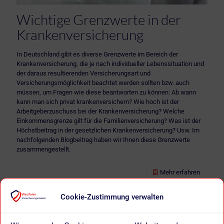
Wichtige Grenzwerte in der
Krankenversicherung
In Deutschland gibt es diverse Grenzwerte im Bereich der
Krankenversicherung, die je nach individueller Lebenssituation und
der daraus resultierenden Versicherungsart und
Versicherungsmöglichkeit beachtet werden sollten bzw. auch
müssen, um Fragen wie diese beantworten zu können: Ab wann
kann man sich privat krankenversichern? Wie hoch ist der
Arbeitgeberzuschuss bei der Krankenversicherung? Welche
Einkommensgrenze gilt für die Familienversicherung? Was ist der
Höchstbeitrag in der gesetzlichen Krankenversicherung? Usw. Im
nachfolgenden Blogbeitrag haben wir Ihnen diese Grenzwerte
zusammengestellt.
Mehr erfahren
Kundenbewertungen und Erfahrungen zu
Cookie-Zustimmung verwalten
)
Profile
5
(
iSurance