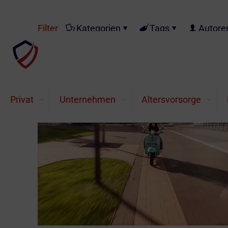
Filter
Kategorien
Tags
Autore
Privat
Unternehmen
Altersvorsorge