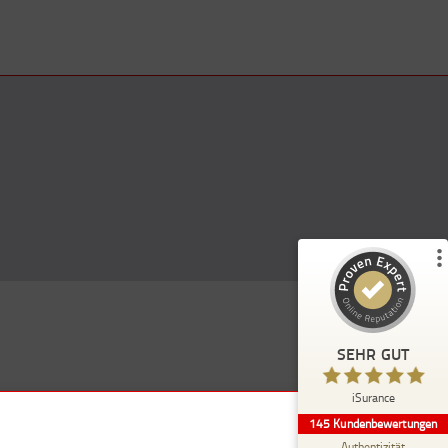
Kundenbewertungen und Erfahrungen zu
)
Profile
5
(
iSurance
%
100
SEHR GUT
Empfehlungen auf
ProvenExpert.com
5,00
/
4,91
114
31
SEHR GUT
7
Bewertungen von
Bewertungen auf
anderen Quellen
ProvenExpert.com
iSurance
145
Kundenbewertungen
Blick aufs ProvenExpert-Profil werfen
Authentizität