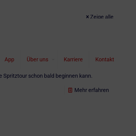
Zeige alle
r Moped & Mofa 2023 Der Frühling kommt und
App
Über uns
Karriere
Kontakt
 2023-2024 Denken Sie rechtzeitig an das
n ihre Mofaversicherung /
 Spritztour schon bald beginnen kann.
Mehr erfahren