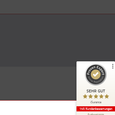
Kundenbewertungen und Erfahrungen zu
)
Profile
5
(
iSurance
%
100
SEHR GUT
Empfehlungen auf
ProvenExpert.com
5,00
/
4,91
114
31
SEHR GUT
7
Bewertungen von
Bewertungen auf
anderen Quellen
ProvenExpert.com
iSurance
145
Kundenbewertungen
Blick aufs ProvenExpert-Profil werfen
Authentizität