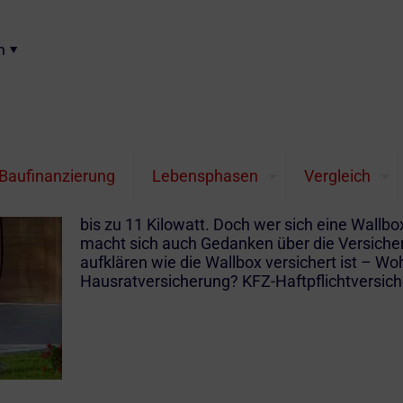
n
Wallbox Versicherung
Elektroautos erfreuen sich zunehmender Belie
Baufinanzierung
Lebensphasen
Vergleich
(KfW) schafft Anreize zum Umstieg auf die alt
Zuschuss von 900 € für jeden neu zu errichte
bis zu 11 Kilowatt. Doch wer sich eine Wallbox
macht sich auch Gedanken über die Versiche
aufklären wie die Wallbox versichert ist – 
Hausratversicherung? KFZ-Haftpflichtversic