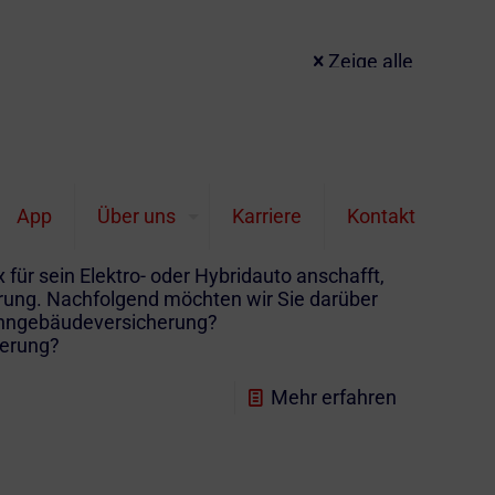
Zeige alle
btheit. Die Kreditanstalt für Wiederaufbau
App
Über uns
Karriere
Kontakt
ernative Antriebstechnik. Sie vergibt einen
nden privaten Ladepunkt mit einer Leistung von
 für sein Elektro- oder Hybridauto anschafft,
rung. Nachfolgend möchten wir Sie darüber
Wohngebäudeversicherung?
herung?
Mehr erfahren