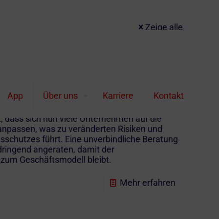
Zeige alle
rungen werden 2023
App
Über uns
Karriere
Kontakt
e Versicherungen für Gewerbekunden und
 dass sich nun viele Unternehmen auf die
 anpassen, was zu veränderten Risiken und
sschutzes führt. Eine unverbindliche Beratung
dringend angeraten, damit der
zum Geschäftsmodell bleibt.
Mehr erfahren