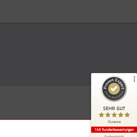
Kundenbewertungen und Erfahrungen zu
)
Profile
5
(
iSurance
%
100
SEHR GUT
Empfehlungen auf
ProvenExpert.com
5,00
/
4,91
114
31
SEHR GUT
7
Bewertungen von
Bewertungen auf
anderen Quellen
ProvenExpert.com
iSurance
145
Kundenbewertungen
Blick aufs ProvenExpert-Profil werfen
Authentizität