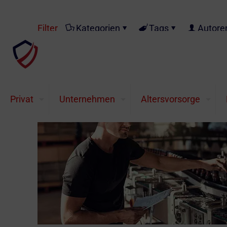
Filter
Kategorien
Tags
Autore
Privat
Unternehmen
Altersvorsorge