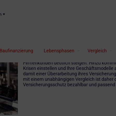
n
Viele Gewerbeversiche
deutlich teurer
Baufinanzierung
Lebensphasen
Vergleich
In vielen Sparten werden die Prämien für di
Firmenkunden deutlich steigen. Hinzu kommt,
Krisen einstellen und Ihre Geschäftsmodelle
damit einer Überarbeitung ihres Versicherung
mit einem unabhängigen Vergleich ist daher 
Versicherungsschutz bezahlbar und passend 