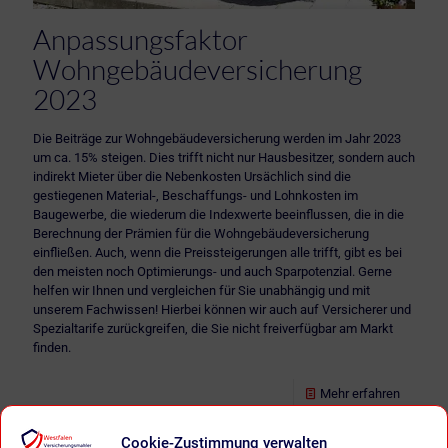
Anpassungsfaktor
Wohngebäudeversicherung
2023
Die Beiträge zur Wohngebäudeversicherung werden im Jahr 2023
um ca. 15% steigen. Dies trifft nicht nur Hausbesitzer, sondern auch
indirekt Mieter über die Nebenkosten Ursächlich sind die
gestiegenen Material-, Beschaffungs- und Lohnkosten im
Baugewerbe, die wiederum die Indexwerte beeinflussen, die in die
Berechnung der Prämien für die Wohngebäudeversicherung
einfließen. Auch, wenn die Preissteigerungen alle trifft, gibt es bei
den meisten noch Optimierungs- und auch Sparpotenzial. Gerne
helfen wir Ihnen und vergleichen für Sie unabhängig und mit
unserem Fachwissen! Hierbei können wir auch auf Versicherer und
Spezialtarife zurückgreifen, die Sie nicht freiverfügbar am Markt
finden.
Mehr erfahren
Kundenbewertungen und Erfahrungen zu
Cookie-Zustimmung verwalten