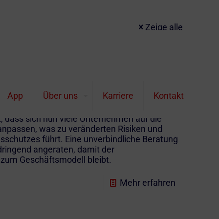
Zeige alle
rungen werden 2023
App
Über uns
Karriere
Kontakt
e Versicherungen für Gewerbekunden und
 dass sich nun viele Unternehmen auf die
 anpassen, was zu veränderten Risiken und
sschutzes führt. Eine unverbindliche Beratung
dringend angeraten, damit der
zum Geschäftsmodell bleibt.
Mehr erfahren