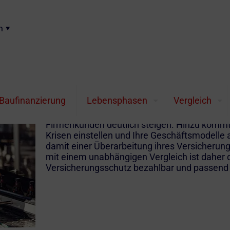
n
Viele Gewerbeversiche
deutlich teurer
Baufinanzierung
Lebensphasen
Vergleich
In vielen Sparten werden die Prämien für di
Firmenkunden deutlich steigen. Hinzu kommt,
Krisen einstellen und Ihre Geschäftsmodelle
damit einer Überarbeitung ihres Versicherung
mit einem unabhängigen Vergleich ist daher 
Versicherungsschutz bezahlbar und passend 