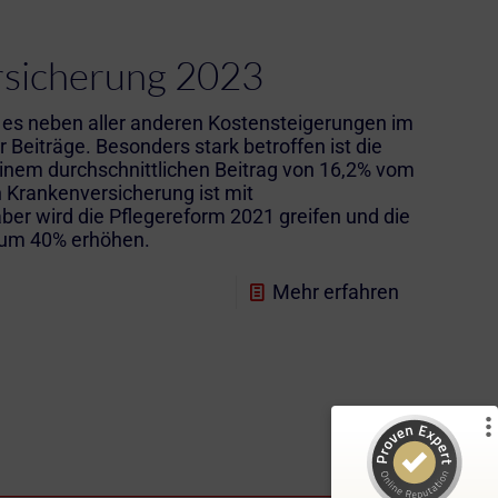
rsicherung 2023
es neben aller anderen Kostensteigerungen im
 Beiträge. Besonders stark betroffen ist die
inem durchschnittlichen Beitrag von 16,2% vom
n Krankenversicherung ist mit
ber wird die Pflegereform 2021 greifen und die
t um 40% erhöhen.
Mehr erfahren
Kundenbewertungen und Erfahrungen zu
)
Profile
5
(
iSurance
%
100
SEHR GUT
Empfehlungen auf
ProvenExpert.com
5,00
/
4,91