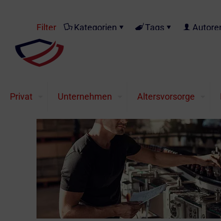
Filter
Kategorien
Tags
Autore
Privat
Unternehmen
Altersvorsorge