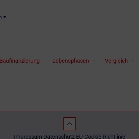
n
ug
Krisen und den Krieg in der Ukraine erreicht Gold ein ne
Baufinanzierung
Lebensphasen
Vergleich
storisches Hoch.
Impressum
Datenschutz
EU-Cookie-Richtlinie