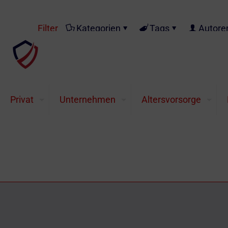
Filter
Kategorien
Tags
Autore
Edelmetalle im Höhenfl
Edelmetalle im Höhenflug Befeuert durch die 
Privat
Unternehmen
Altersvorsorge
Palladium bewegt sich zielstrebig auf ein hi