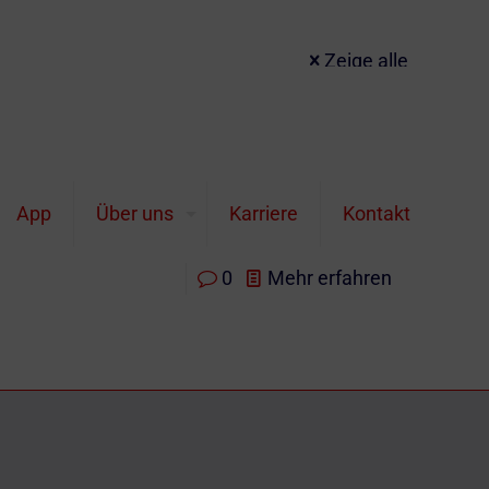
Zeige alle
ues Allzeithoch mit € 1.745/Unze. Auch
App
Über uns
Karriere
Kontakt
0
Mehr erfahren