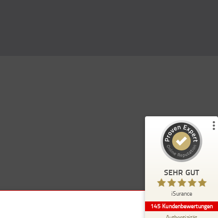
Kundenbewertungen und Erfahrungen zu
)
Profile
5
(
iSurance
%
100
SEHR GUT
Empfehlungen auf
ProvenExpert.com
5,00
/
4,91
114
31
SEHR GUT
7
Bewertungen von
Bewertungen auf
anderen Quellen
ProvenExpert.com
iSurance
145
Kundenbewertungen
Blick aufs ProvenExpert-Profil werfen
Authentizität