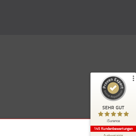
Kundenbewertungen und Erfahrungen zu
)
Profile
5
(
iSurance
%
100
SEHR GUT
Empfehlungen auf
ProvenExpert.com
5,00
/
4,91
114
31
SEHR GUT
7
Bewertungen von
Bewertungen auf
anderen Quellen
ProvenExpert.com
iSurance
145
Kundenbewertungen
Blick aufs ProvenExpert-Profil werfen
Authentizität