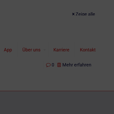
Zeige alle
ues Allzeithoch mit € 1.745/Unze. Auch
App
Über uns
Karriere
Kontakt
0
Mehr erfahren