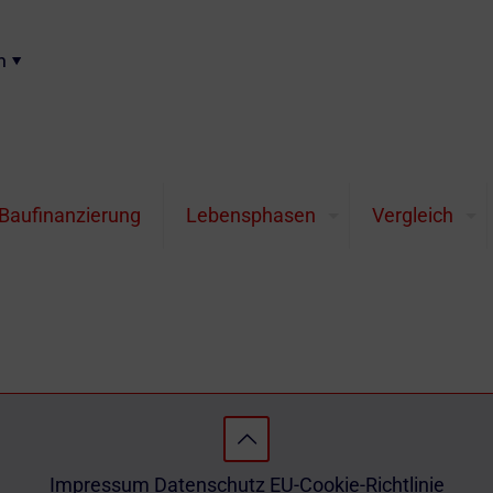
n
ug
Krisen und den Krieg in der Ukraine erreicht Gold ein ne
Baufinanzierung
Lebensphasen
Vergleich
storisches Hoch.
Impressum
Datenschutz
EU-Cookie-Richtlinie