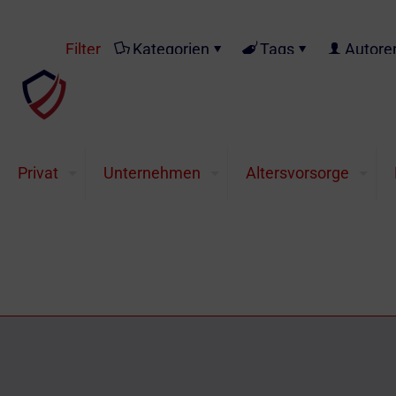
Filter
Kategorien
Tags
Autore
Edelmetalle im Höhenfl
Edelmetalle im Höhenflug Befeuert durch die 
Privat
Unternehmen
Altersvorsorge
Palladium bewegt sich zielstrebig auf ein hi