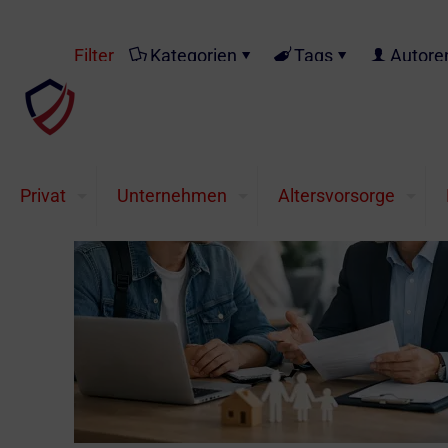
Filter
Kategorien
Tags
Autore
Privat
Unternehmen
Altersvorsorge