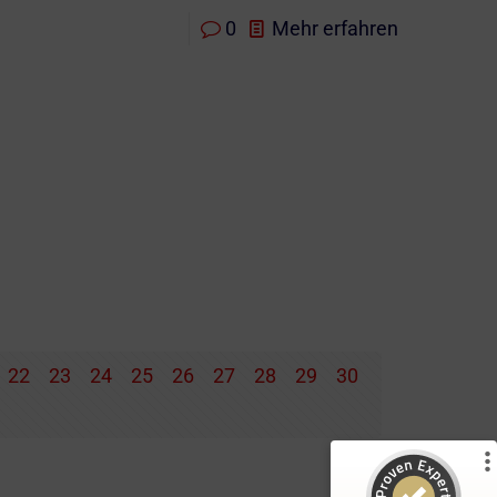
0
Mehr erfahren
22
23
24
25
26
27
28
29
30
Kundenbewertungen und Erfahrungen zu
)
Profile
5
(
iSurance
%
100
SEHR GUT
Empfehlungen auf