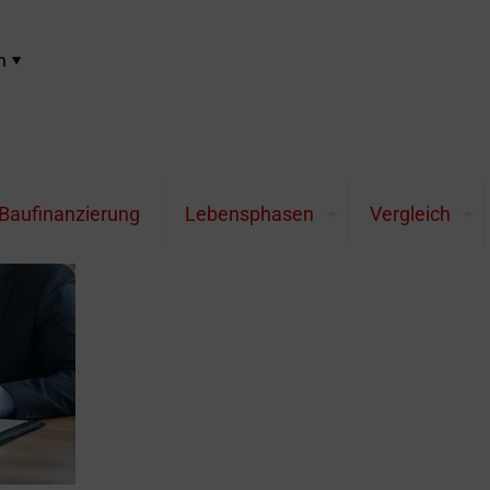
n
Berufsunfähigkeitsversi
Berufsunfähigkeitsversicherung für Studenten
Baufinanzierung
Lebensphasen
Vergleich
und welche Fehler Studierende bei der Absi