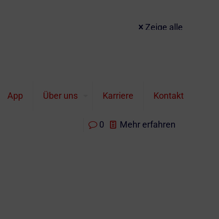
Zeige alle
cherung für Studenten
: wann sie sinnvoll ist, worauf es ankommt
App
Über uns
Karriere
Kontakt
cherung vermeiden.
0
Mehr erfahren